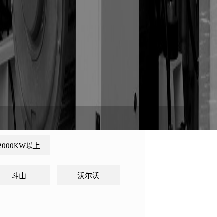
2000KW以上
斗山
沃尔沃