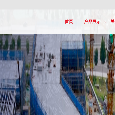
首页
产品展示
关