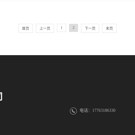
1
2
首页
上一页
下一页
末页
司
电话：17763186330