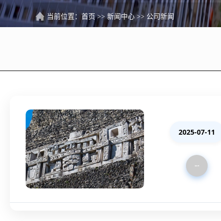
当前位置：
首页
>>
新闻中心
>>
公司新闻
2025-07-11