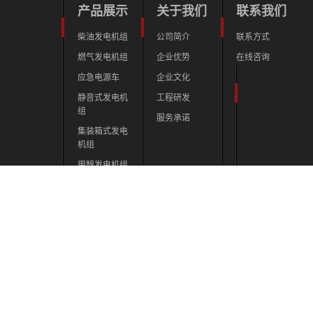
产品展示
关于我们
联系我们
柴油发电机组
公司简介
联系方式
燃气发电机组
企业优势
在线咨询
应急电源车
企业文化
静音式发电机
工程研发
组
服务承诺
集装箱式发电
机组
甲醇发电机组
重油发电机组
拖车式发电机
组
灯塔式发电机
组
混合能源