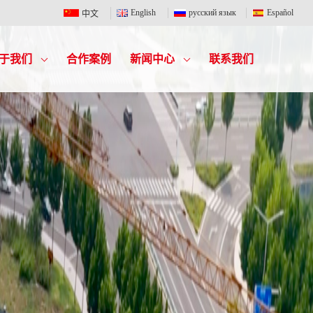
English
русский язык
Español
中文
于我们
合作案例
新闻中心
联系我们