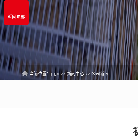
返回顶部
当前位置：
首页
>>
新闻中心
>>
公司新闻